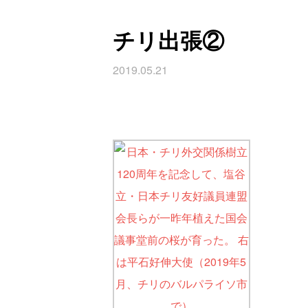
チリ出張②
2019.05.21