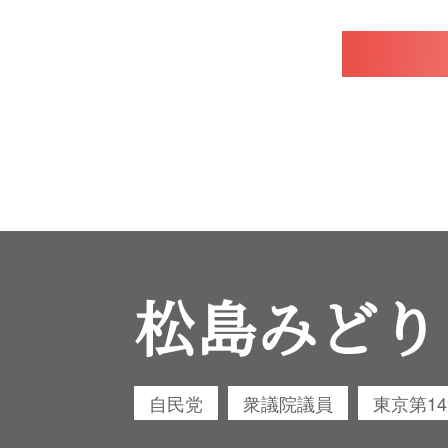
松島みどり
自民党
衆議院議員
東京第1