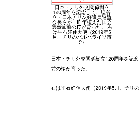
日本・チリ外交関係樹立
120周年を記念して、塩谷
立・日本チリ友好議員連盟
会長らが一昨年植えた国会
議事堂前の桜が育った。 右
は平石好伸大使（2019年5
月、チリのバルパライソ市
で）
日本・チリ外交関係樹立120周年を記
前の桜が育った。
右は平石好伸大使（2019年5月、チリ