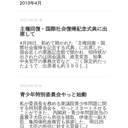
2013年4月
2013.04.30 火.
主権回復・国際社会復帰記念式典に出
席して
4月28日、初めて開かれた「主権回復・国
際社会復帰を記念する式典」に出席した。
国会近くの憲政記念館で開かれ、招待状が
出されたのは国会議員、政党党首、知事、
中央官庁の事務次官など、ごく限定的だっ
たようで、出席者も約３９０ […]
2013.04.24 水.
青少年特別委員会やっと始動
私が委員長を務める衆議院青少年問題に関
する特別委員会を、やっとスタートさせる
ことができた。 内閣府・青少年問題担当の
森雅子大臣から所信を聴取。伊達忠一副大
臣、亀岡偉民政務官も挨拶した。 明日25
日、大臣の所信に対する質疑 […]