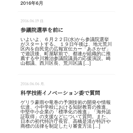
2016年6月
2016.06.19 日.
参議院選挙を前に
いよいよ、６月２２日(水)から参議院選挙
がスタートする。 １９日午後は、地元荒川
区内を自民党の広報宣伝カー「あさかぜ」
で遊説後、町屋駅前で、都連が組織的に推
薦する中川雅治参議院議員の応援演説。崎
山都議、西川区長、荒川区議 […]
2016.06.06 月.
科学技術イノベーション委で質問
ゲリラ豪雨や竜巻の予測技術の開発や情報
伝達、小中学校における知財教育の推進、
中堅中小企業の「標準化の推進」「海外認
証取得」の支援などについて質問。また、
日本の初代特許庁長官、高橋是清が特許や
商標の法律を制定したり審査方法 […]