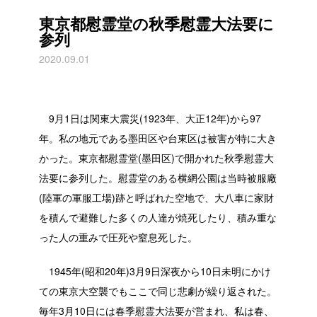
東京都慰霊堂の秋季慰霊大法要に
参列
2020.09.01
9月1日は関東大震災(1923年、大正12年)から97
年。私の地元である墨田区や台東区は被害が特に大き
かった。東京都慰霊堂(墨田区)で開かれた秋季慰霊大
法要に参列した。慰霊堂のある横網公園は当時被服廠
(陸軍の軍服工場)跡と呼ばれた空地で、大八車に家財
を積んで避難した多くの人達が焼死したり、積み重な
った人の重みで圧死や窒息死した。
1945年(昭和20年)3月9日深夜から10日未明にかけ
ての東京大空襲でもここで同じ悲劇が繰り返された。
毎年3月10日には春季慰霊大法要が営まれ、私は春、