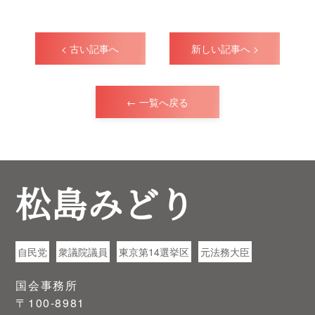
< 古い記事へ
新しい記事へ >
← 一覧へ戻る
松島みどり
自民党
衆議院議員
東京第14選挙区
元法務大臣
国会事務所
〒100-8981