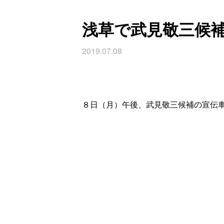
浅草で武見敬三候
2019.07.08
８日（月）午後、武見敬三候補の宣伝