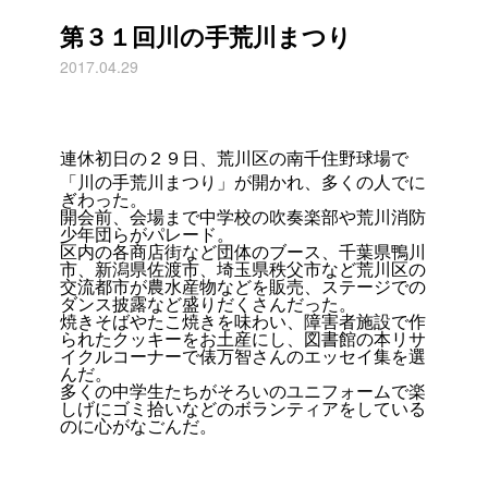
第３１回川の手荒川まつり
2017.04.29
連休初日の２９日、荒川区の南千住野球場で
「川の手荒川まつり」が開かれ、多くの人でに
ぎわった。
開会前、会場まで中学校の吹奏楽部や荒川消防
少年団らがパレード。
区内の各商店街など団体のブース、千葉県鴨川
市、新潟県佐渡市、埼玉県秩父市など荒川区の
交流都市が農水産物などを販売、ステージでの
ダンス披露など盛りだくさんだった。
焼きそばやたこ焼きを味わい、障害者施設で作
られたクッキーをお土産にし、図書館の本リサ
イクルコーナーで俵万智さんのエッセイ集を選
んだ。
多くの中学生たちがそろいのユニフォームで楽
しげにゴミ拾いなどのボランティアをしている
のに心がなごんだ。