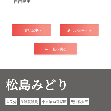
自由民主
< 古い記事へ
新しい記事へ >
← 一覧へ戻る
松島みどり
自民党
衆議院議員
東京第14選挙区
元法務大臣