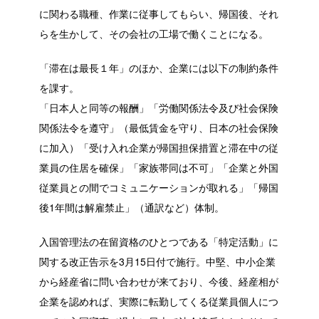
に関わる職種、作業に従事してもらい、帰国後、それ
らを生かして、その会社の工場で働くことになる。
「滞在は最長１年」のほか、企業には以下の制約条件
を課す。
「日本人と同等の報酬」「労働関係法令及び社会保険
関係法令を遵守」（最低賃金を守り、日本の社会保険
に加入）「受け入れ企業が帰国担保措置と滞在中の従
業員の住居を確保」「家族帯同は不可」「企業と外国
従業員との間でコミュニケーションが取れる」「帰国
後1年間は解雇禁止」（通訳など）体制。
入国管理法の在留資格のひとつである「特定活動」に
関する改正告示を3月15日付で施行。中堅、中小企業
から経産省に問い合わせが来ており、今後、経産相が
企業を認めれば、実際に転勤してくる従業員個人につ