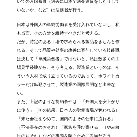
いての入国審査（過去に日本で法令違反をしたりして
いないか、など）は法務省が行う。
日本は外国人の単純労働者を受け入れていないし、私
も当面、その方針を維持すべきだと考える。
だが、特定のある工場で求められる製品をきちんと作
れる、そして品質や効率の改善に寄与している技能職
は決して「単純労働者」ではないと、私は数多くの工
場見学経験から、そう考える。製造業というのは、そ
ういう人材で成り立っているのであって、ホワイトカ
ラーだけ転勤させて、製造業の国際展開など出来な
い。
また、上記のような制約条件は、「外国人を安上がり
に使う」（その結果、日本人の労働市場が奪われる）
「来た会社をやめて、国内のよその仕事に流れる」
（不法滞在のおそれ）「家族を呼び寄せる」（やみ移
民のおそれ）などの事態を防ぐために妥当だろう。