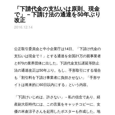
「下請代金の支払いは原則、現金
で」－下請け法の通達を50年ぶり
改正
2016.12.14
公正取引委員会と中小企業庁は14日、「下請け代金の
支払いは現金で！」とする通達を全国21万の親事業者
と870の業界団体に出した。下請代金支払遅延等防止
法の通達改正は50年ぶり。もし、手形取引にする場合
も「割引料を下請け事業者に負担させない」「手形サ
イトは将来的に60日以内にする」という内容。
「下請けいじめは、許さない」－私の信念であり、経
産副大臣時代には、この言葉をキャッチコピーに、女
優の米倉涼子さんを起用したポスターも作成した。地